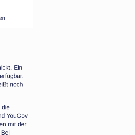
en
ickt. Ein
verfügbar.
eißt noch
 die
und YouGov
en mit der
 Bei