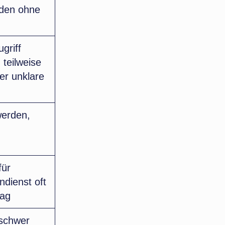
nden ohne
griff
 teilweise
er unklare
werden,
für
ndienst oft
tag
 schwer