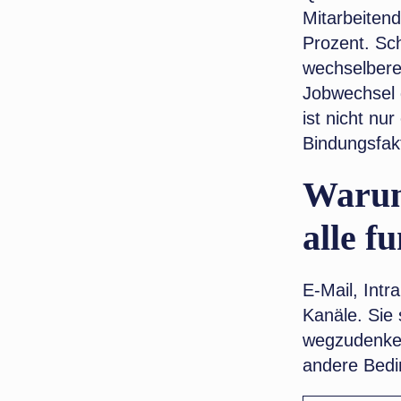
Mitarbeitend
Prozent. Sc
wechselberei
Jobwechsel 
ist nicht nu
Bindungsfak
Warum 
alle f
E-Mail, Intr
Kanäle. Sie 
wegzudenken
andere Bedi