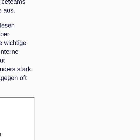
viceteams
s aus.
 lesen
über
e wichtige
Interne
ut
nders stark
agegen oft
n