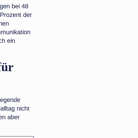
egen bei 48
Prozent der
chen
mmunikation
ch ein
für
liegende
lltag nicht
en aber