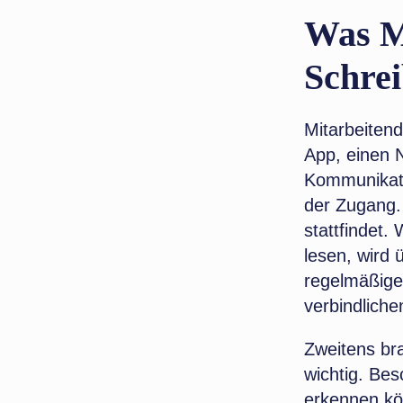
Was Mi
Schrei
Mitarbeitend
App, einen N
Kommunikatio
der Zugang. 
stattfindet.
lesen, wird 
regelmäßigen
verbindliche
Zweitens bra
wichtig. Bes
erkennen kön