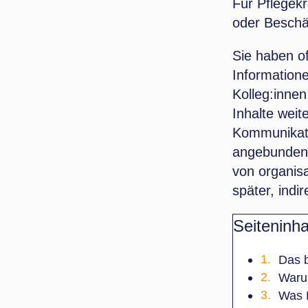
Für Pflegekr
oder Beschäf
Sie haben of
Information
Kolleg:innen
Inhalte weit
Kommunikatio
angebunden s
von organis
später, indir
Seiteninha
Das b
Warum
Was M