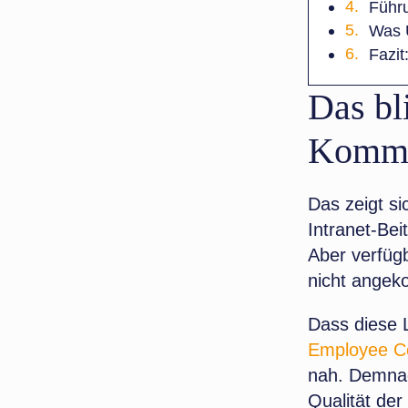
Führ
Was U
Fazit
Das bl
Kommu
Das zeigt sic
Intranet-Beit
Aber verfügb
nicht ange
Dass diese L
Employee C
nah. Demnac
Qualität der