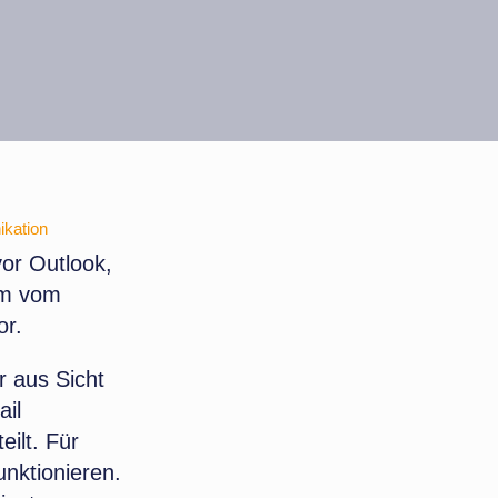
kation
vor Outlook,
em vom
or.
 aus Sicht
ail
eilt. Für
unktionieren.