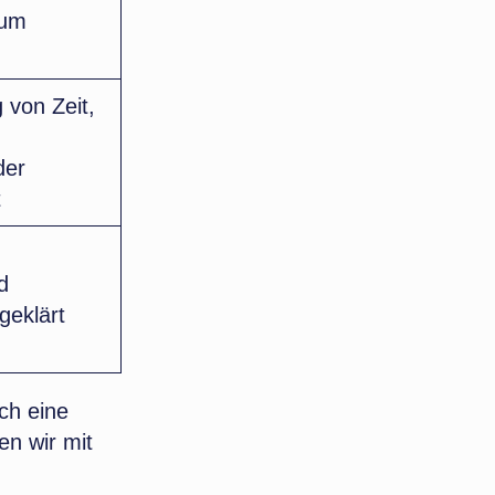
aum
 von Zeit,
der
t
,
d
geklärt
ch eine
en wir mit