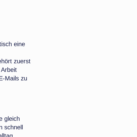
isch eine
ehört zuerst
Arbeit
E-Mails zu
e gleich
n schnell
lltag