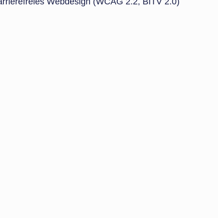
arrierefreies Webdesign (WCAG 2.2, BITV 2.0)