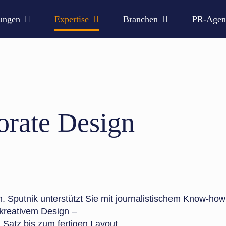
ungen
Expertise
Branchen
PR-Agen
orate Design
. Sputnik unterstützt Sie mit journalistischem Know-ho
kreativem Design –
 Satz bis zum fertigen Layout.