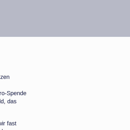
tzen
Euro-Spende
d, das
ir fast