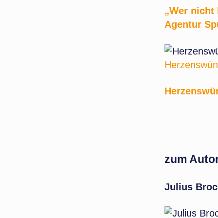
„Wer nicht 
Agentur Sp
Herzenswüns
Herzenswün
zum Auto
Julius Bro