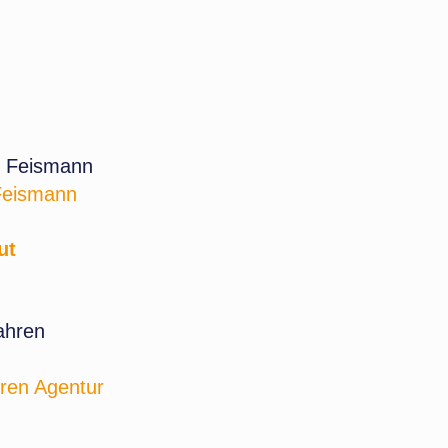
Feismann
ut
hren Agentur