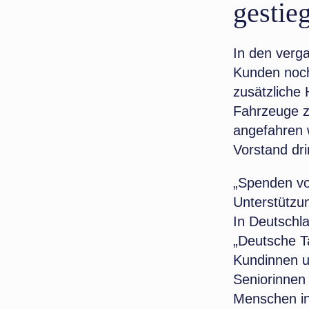
gestie
In den verga
Kunden nochm
zusätzliche
Fahrzeuge z
angefahren w
Vorstand dr
„Spenden vo
Unterstützu
In Deutschl
„Deutsche T
Kundinnen u
Seniorinnen
Menschen in