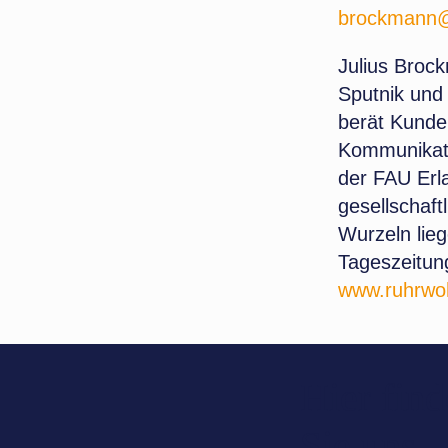
brockmann@
Julius Broc
Sputnik und
berät Kunden
Kommunikati
der FAU Erla
gesellschaf
Wurzeln lieg
Tageszeitun
www.ruhrwo
Hier fin
Sie uns