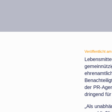
Veröffentlicht a
Lebensmittel
gemeinnützig
ehrenamtlich
Benachteilig
der PR-Agen
dringend für
„Als unabhän