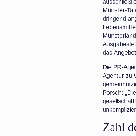
ausschließli
Münster-Taf
dringend ang
Lebensmitte
Münsterland 
Ausgabestel
das Angebot
Die PR-Agent
Agentur zu 
gemeinnützig
Porsch: „Die
gesellschaft
unkomplizier
Zahl d