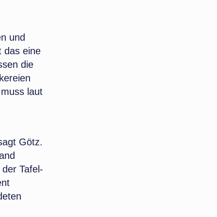
en und
t das eine
ssen die
kereien
 muss laut
sagt Götz.
band
der Tafel-
ent
deten