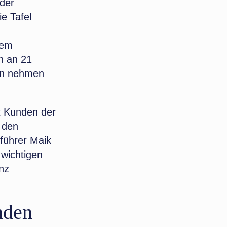
 der
e Tafel
dem
n an 21
ien nehmen
tt Kunden der
 den
sführer Maik
 wichtigen
anz
nden