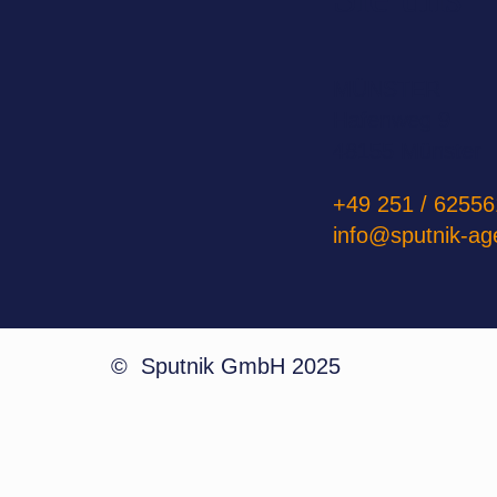
MÜNSTER
Hafenweg 9
48155 Münster
+49 251 / 62556
info@sputnik-ag
© Sputnik GmbH 2025