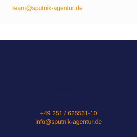
team@sputnik-agentur.de
Hier finden Sie uns
MÜNSTER
Hafenweg 9
48155 Münster
+49 251 / 625561-10
info@sputnik-agentur.de