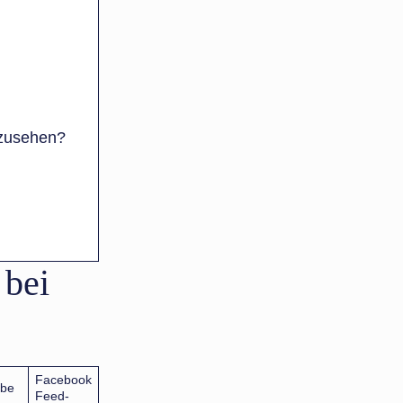
nzusehen?
 bei
Facebook
be
Feed-