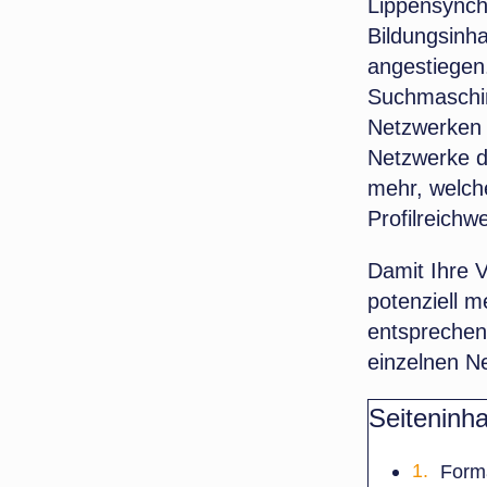
Lippensynch
Bildungsinha
angestiegen
Suchmaschin
Netzwerken k
Netzwerke d
mehr, welch
Profilreich
Damit Ihre 
potenziell m
entsprechen
einzelnen N
Seiteninha
Forma