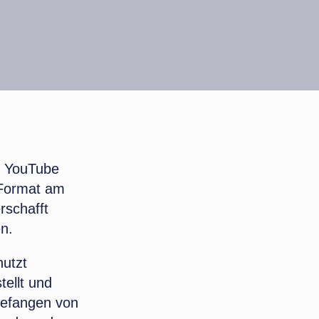
k, YouTube
-Format am
rschafft
en.
nutzt
ellt und
gefangen von