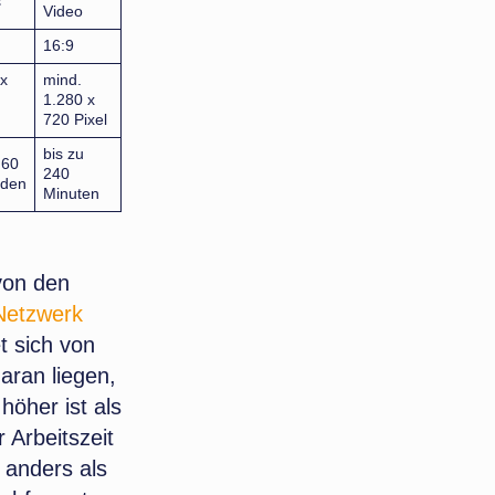
s
Video
16:9
x
mind.
1.280 x
720 Pixel
bis zu
 60
240
den
Minuten
von den
Netzwerk
t sich von
aran liegen,
höher ist als
 Arbeitszeit
 anders als