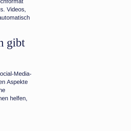
ochformat
s. Videos,
automatisch
n gibt
ocial-Media-
hen Aspekte
ne
nen helfen,