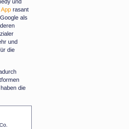
medy und
 App
rasant
 Google als
nderen
zialer
ehr und
ür die
dadurch
ttformen
 haben die
 Co.