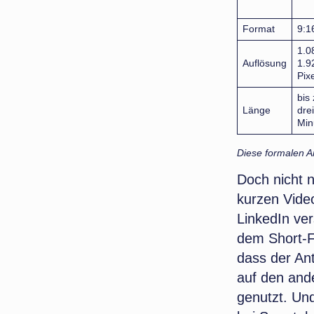
Format
9:1
1.0
Auflösung
1.9
Pixe
bis
Länge
drei
Min
Diese formalen A
Doch nicht 
kurzen Video
LinkedIn ve
dem Short-F
dass der Ant
auf den and
genutzt. Und