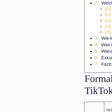
Welch
Wie 
Was i
Warum
Exkur
Fazit
Formal
TikTok
Tik