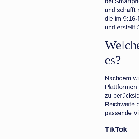
bei Smartpho
und schafft
die im 9:16
und erstellt
Welche
es?
Nachdem wir
Plattformen 
zu berücksic
Reichweite o
passende Vid
TikTok