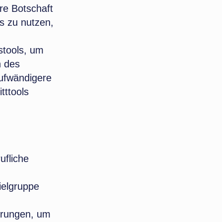
re Botschaft
s zu nutzen,
stools, um
n des
aufwändigere
tttools
ufliche
ielgruppe
hrungen, um