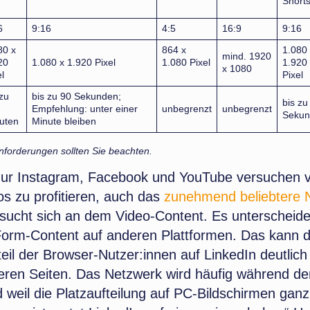
Short
6
9:16
4:5
16:9
9:16
80 x
864 x
1.080 
mind. 1920
20
1.080 x 1.920 Pixel
1.080 Pixel
1.920
x 1080
l
Pixel
 zu
bis zu 90 Sekunden;
bis zu
Empfehlung: unter einer
unbegrenzt
unbegrenzt
Sekun
uten
Minute bleiben
nforderungen sollten Sie beachten.
nur Instagram, Facebook und YouTube versuchen 
s zu profitieren, auch das
zunehmend beliebtere 
rsucht sich an dem Video-Content. Es unterscheide
orm-Content auf anderen Plattformen. Das kann d
eil der Browser-Nutzer:innen auf LinkedIn deutlich 
eren Seiten. Das Netzwerk wird häufig während der
 weil die Platzaufteilung auf PC-Bildschirmen ganz