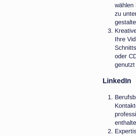
wählen 
zu unte
gestalt
Kreativ
Ihre Vi
Schnitt
oder CD
genutzt
LinkedIn
Berufsb
Kontakt
profess
enthalt
Experti