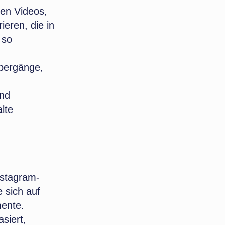
zen Videos,
ieren, die in
 so
Übergänge,
und
lte
nstagram-
 sich auf
mente.
siert,