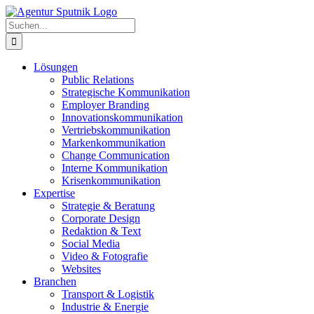
Zum
Inhalt
Suche
springen
nach:
Lösungen
Public Relations
Strategische Kommunikation
Employer Branding
Innovationskommunikation
Vertriebskommunikation
Markenkommunikation
Change Communication
Interne Kommunikation
Krisenkommunikation
Expertise
Strategie & Beratung
Corporate Design
Redaktion & Text
Social Media
Video & Fotografie
Websites
Branchen
Transport & Logistik
Industrie & Energie