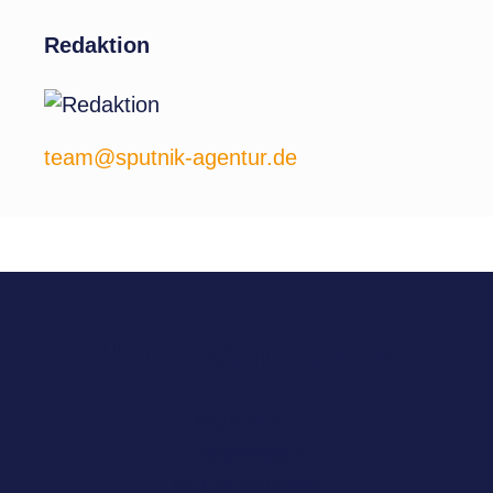
Redaktion
team@sputnik-agentur.de
Hier finden Sie uns
MÜNSTER
Hafenweg 9
48155 Münster