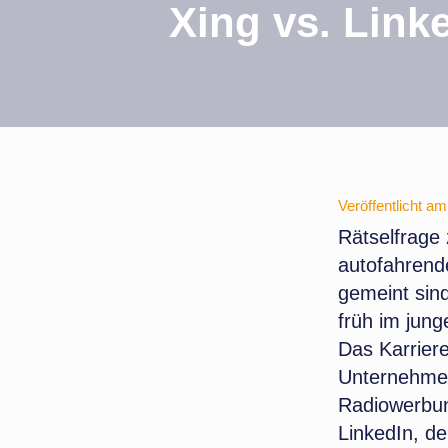
Xing vs. Link
Veröffentlicht a
Rätselfrage 
autofahrend
gemeint sind
früh im jung
Das Karrier
Unternehmen
Radiowerbun
LinkedIn, d