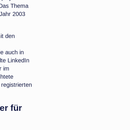
. Das Thema
 Jahr 2003
it den
le auch in
lte LinkedIn
r im
chtete
registrierten
er für