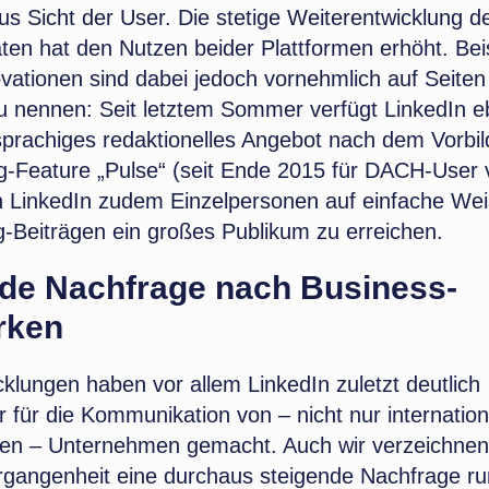
s Sicht der User. Die stetige Weiterentwicklung d
äten hat den Nutzen beider Plattformen erhöht. Beis
vationen sind dabei jedoch vornehmlich auf Seiten
u nennen: Seit letztem Sommer verfügt LinkedIn e
sprachiges redaktionelles Angebot nach dem Vorbil
g-Feature „Pulse“ (seit Ende 2015 für DACH-User 
in LinkedIn zudem Einzelpersonen auf einfache Wei
g-Beiträgen ein großes Publikum zu erreichen.
de Nachfrage nach Business-
rken
klungen haben vor allem LinkedIn zuletzt deutlich
r für die Kommunikation von – nicht nur internation
ten – Unternehmen gemacht. Auch wir verzeichnen 
rgangenheit eine durchaus steigende Nachfrage r