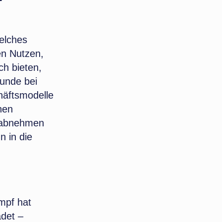
elches
en Nutzen,
ch bieten,
eunde bei
häftsmodelle
hen
s abnehmen
n in die
mpf hat
adet –