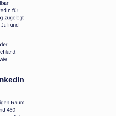
lbar
edIn für
ig zugelegt
Juli und
 der
schland,
wie
inkedIn
chigen Raum
ind 450