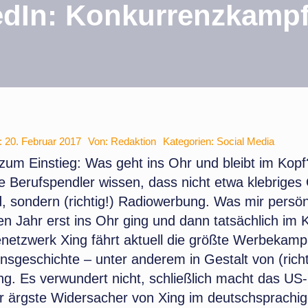
edIn: Konkurrenzkampf 
m: 20. Februar 2017
Von:
Redaktion
Kategorien:
Social Media
zum Einstieg:
Was geht ins Ohr und bleibt im Kopf
e Berufspendler wissen, dass nicht etwa klebriges
, sondern (richtig!) Radiowerbung. Was mir persön
en Jahr erst ins Ohr ging und dann tatsächlich im K
enetzwerk Xing fährt aktuell die größte Werbekam
sgeschichte – unter anderem in Gestalt von (richt
g. Es verwundert nicht, schließlich macht das US-
er ärgste Widersacher von Xing im deutschsprach