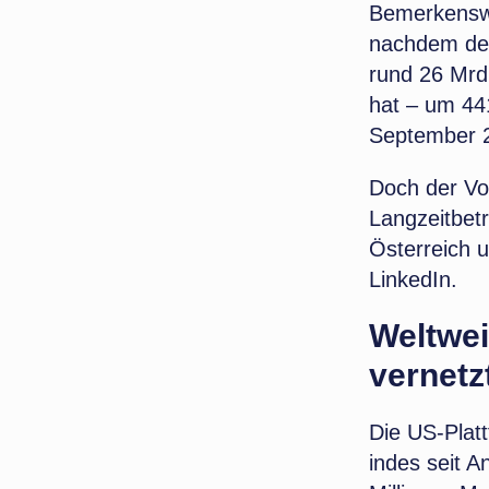
Bemerkenswe
nachdem der
rund 26 Mrd.
hat –
um 441
September 
Doch der Vo
Langzeitbetr
Österreich u
LinkedIn.
Weltwei
vernetz
Die US-Plat
indes seit A