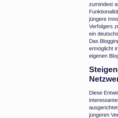
zumindest au
Funktionalit
jüngere Inno
Verfolgers z
ein deutsch
Das Bloggin
ermöglicht 
eigenen Blo
Steigen
Netzwe
Diese Entwic
interessante
ausgerichte
jüngeren Ve