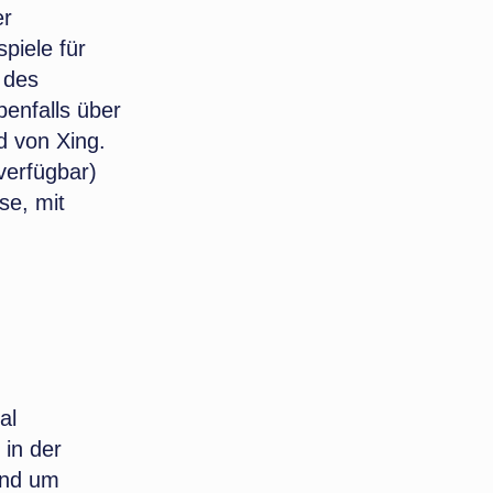
er
piele für
 des
benfalls über
d von Xing.
verfügbar)
se, mit
al
in der
und um