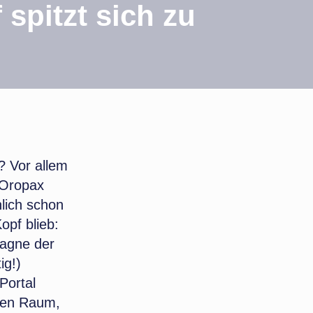
spitzt sich zu
? Vor allem
 Oropax
lich schon
opf blieb:
pagne der
ig!)
Portal
igen Raum,