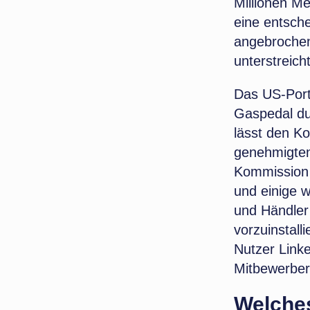
Millionen Me
eine entsch
angebrochen
unterstreich
Das US-Port
Gaspedal du
lässt den Ko
genehmigten
Kommission 
und einige w
und Händler
vorzuinstall
Nutzer Link
Mitbewerber
Welches