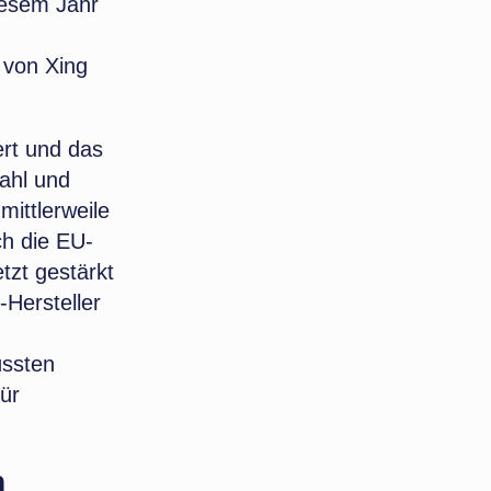
iesem Jahr
 von Xing
rt und das
ahl und
mittlerweile
h die EU-
zt gestärkt
-Hersteller
üssten
ür
n