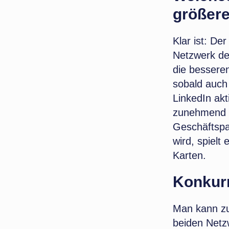
größer
Klar ist: De
Netzwerk de
die bessere
sobald auch
LinkedIn ak
zunehmend in
Geschäftspa
wird, spielt
Karten.
Konkurr
Man kann zu
beiden Netzw