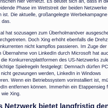
nschen hier vernetzt. Es deutet sich an, dass in d
eidende Phase im Wettstreit der beiden Netzwerke
 ist. Die aktuelle, großangelegte Werbekampagne
t das.
al hat sozusagen zum Überholmanöver ausgesche
rchgetreten. Doch Xing erhöht ebenfalls die Drehz
nkurrenten nicht kampflos passieren. Im Zuge der 
 Übernahme von LinkedIn durch Microsoft hat auc
die Konkurrenzplattformen des US-Netzwerks zulet
ichtige Spielregeln festgelegt: Demnach dürfen PC
 nicht gezwungen werden, LinkedIn in Windows
ieren. Wenn ein Betriebssystem vorinstalliert ist, m
edIn entfernen können. Immerhin ein Etappensieg f
 wie Xing.
 Netzwerk bietet langfristig de