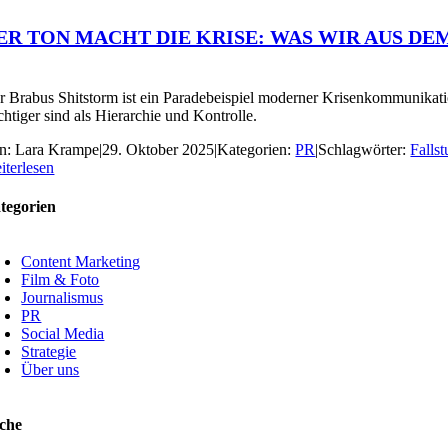
ER TON MACHT DIE KRISE: WAS WIR AUS D
r Brabus Shitstorm ist ein Paradebeispiel moderner Krisenkommunikati
chtiger sind als Hierarchie und Kontrolle.
n:
Lara Krampe
|
29. Oktober 2025
|
Kategorien:
PR
|
Schlagwörter:
Fallst
iterlesen
tegorien
Content Marketing
Film & Foto
Journalismus
PR
Social Media
Strategie
Über uns
che