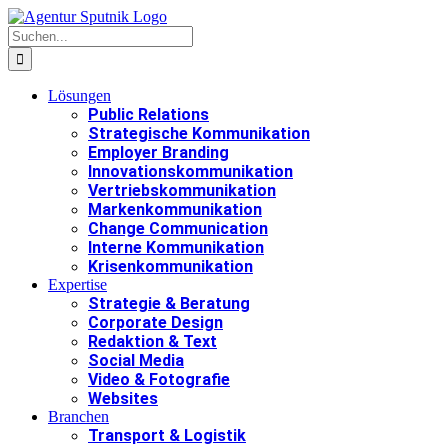
Zum
Inhalt
Suche
springen
nach:
Lösungen
Public Relations
Strategische Kommunikation
Employer Branding
Innovationskommunikation
Vertriebskommunikation
Markenkommunikation
Change Communication
Interne Kommunikation
Krisenkommunikation
Expertise
Strategie & Beratung
Corporate Design
Redaktion & Text
Social Media
Video & Fotografie
Websites
Branchen
Transport & Logistik