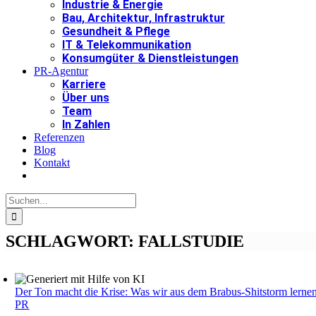
Industrie & Energie
Bau, Architektur, Infrastruktur
Gesundheit & Pflege
IT & Telekommunikation
Konsumgüter & Dienstleistungen
PR-Agentur
Karriere
Über uns
Team
In Zahlen
Referenzen
Blog
Kontakt
Suche
nach:
SCHLAGWORT:
FALLSTUDIE
Der Ton macht die Krise: Was wir aus dem Brabus-Shitstorm lerne
PR