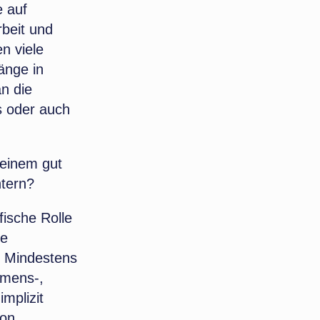
e auf
rbeit und
n viele
änge in
n die
s oder auch
 einem gut
htern?
fische Rolle
ie
. Mindestens
hmens-,
mplizit
von