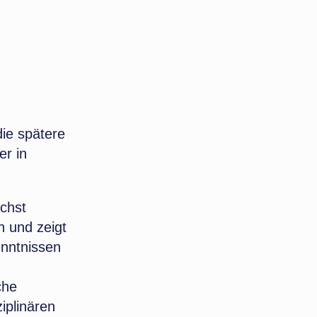
die spätere
er in
chst
 und zeigt
enntnissen
che
iplinären