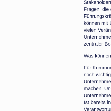
Stakeholdern
Fragen, die 
Führungskrä
können mit 
vielen Verä
Unternehmen
zentraler B
Was können 
Für Kommunik
noch wichtig
Unternehmen
machen. Und
Unternehmen
Ist bereits 
Verantwortu