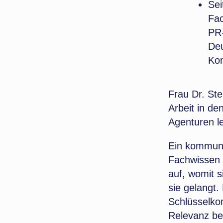
Sei
Fa
PR-
Deu
Ko
Frau Dr. Ste
Arbeit in d
Agenturen l
Ein kommuni
Fachwissen 
auf, womit 
sie gelangt
Schlüsselkom
Relevanz be