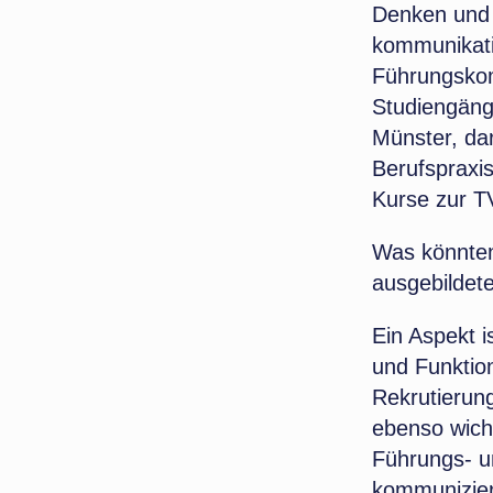
Denken und a
kommunikativ
Führungskom
Studiengäng
Münster, dar
Berufspraxis
Kurse zur T
Was könnten
ausgebildet
Ein Aspekt is
und Funktio
Rekrutierun
ebenso wicht
Führungs- un
kommunizier