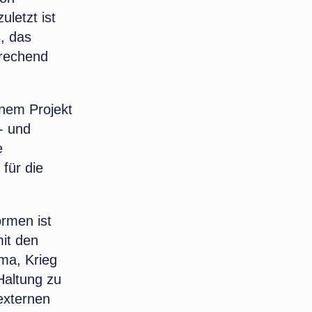
uletzt ist
, das
prechend
inem Projekt
- und
e
für die
ormen ist
it den
ima, Krieg
Haltung zu
externen