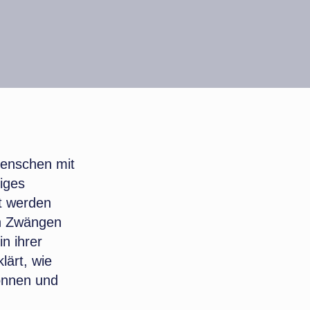
Menschen mit
iges
et werden
en Zwängen
n ihrer
lärt, wie
können und