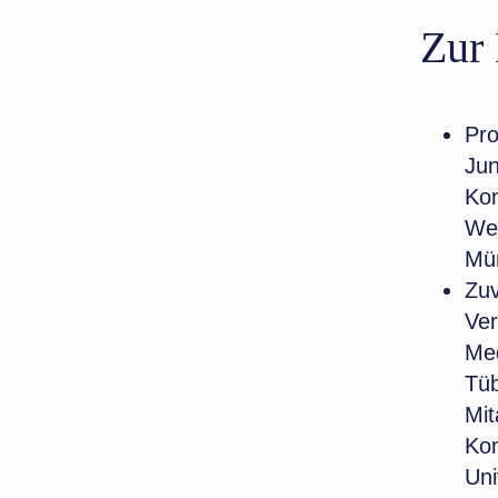
Zur
Pro
Jun
Kom
Wes
Mün
Zuv
Ver
Med
Tüb
Mit
Kom
Uni