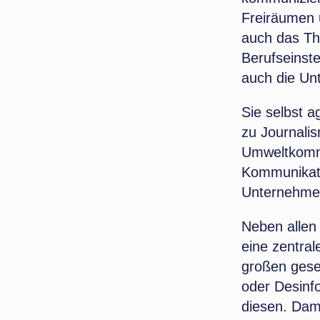
Freiräumen u
auch das Th
Berufseinst
auch die Un
Sie selbst a
zu Journali
Umweltkommu
Kommunikati
Unternehme
Neben allen 
eine zentra
großen gesel
oder Desinf
diesen. Dam