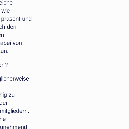
eiche
 wie
 präsent und
ch den
en
dabei von
tun.
en?
glicherweise
hig zu
der
itgliedern.
che
 zunehmend