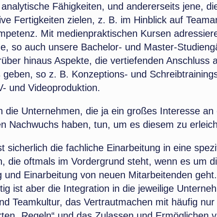
nalytische Fähigkeiten, und andererseits jene, di
e Fertigkeiten zielen, z. B. im Hinblick auf Teama
petenz. Mit medienpraktischen Kursen adressiere
e, so auch unsere Bachelor- und Master-Studieng
über hinaus Aspekte, die vertiefenden Anschluss a
 geben, so z. B. Konzeptions- und Schreibtraining
V- und Videoproduktion.
 die Unternehmen, die ja ein großes Interesse an
en Nachwuchs haben, tun, um es diesem zu erleic
t sicherlich die fachliche Einarbeitung in eine spezi
n, die oftmals im Vordergrund steht, wenn es um d
g und Einarbeitung von neuen Mitarbeitenden geht
ig ist aber die Integration in die jeweilige Unterne
d Teamkultur, das Vertrautmachen mit häufig nur i
ten „Regeln“ und das Zulassen und Ermöglichen 