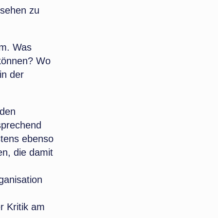
esehen zu
um. Was
 können? Wo
in der
nden
sprechend
estens ebenso
en, die damit
ganisation
 Kritik am