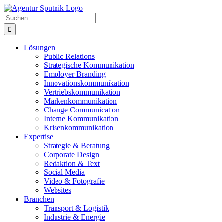
Zum
Inhalt
Suche
springen
nach:
Lösungen
Public Relations
Strategische Kommunikation
Employer Branding
Innovationskommunikation
Vertriebskommunikation
Markenkommunikation
Change Communication
Interne Kommunikation
Krisenkommunikation
Expertise
Strategie & Beratung
Corporate Design
Redaktion & Text
Social Media
Video & Fotografie
Websites
Branchen
Transport & Logistik
Industrie & Energie