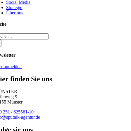
Social Media
Strategie
Über uns
che
che
ch:
wsletter
er anmelden
ier finden Sie uns
ÜNSTER
fenweg 9
155 Münster
9 251 / 625561-10
fo@sputnik-agentur.de
olge sie uns