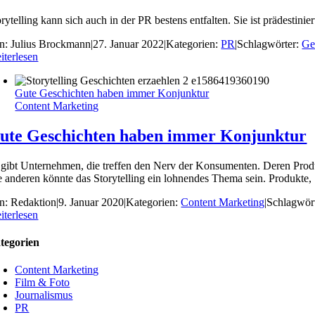
rytelling kann sich auch in der PR bestens entfalten. Sie ist prädestini
n:
Julius Brockmann
|
27. Januar 2022
|
Kategorien:
PR
|
Schlagwörter:
Ge
iterlesen
Gute Geschichten haben immer Konjunktur
Content Marketing
ute Geschichten haben immer Konjunktur
 gibt Unternehmen, die treffen den Nerv der Konsumenten. Deren Produkt
le anderen könnte das Storytelling ein lohnendes Thema sein. Produkte, [
n:
Redaktion
|
9. Januar 2020
|
Kategorien:
Content Marketing
|
Schlagwör
iterlesen
tegorien
Content Marketing
Film & Foto
Journalismus
PR