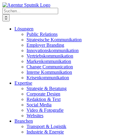
Zum
Inhalt
Suche
springen
nach:
Lösungen
Public Relations
Strategische Kommunikation
Employer Branding
Innovationskommunikation
Vertriebskommunikation
Markenkommunikation
Change Communication
Interne Kommunikation
Krisenkommunikation
Expertise
Strategie & Beratung
Corporate Design
Redaktion & Text
Social Media
Video & Fotografie
Websites
Branchen
Transport & Logistik
Industrie & Energie