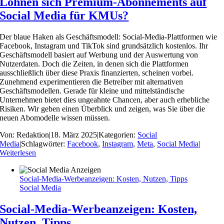
Lohnen sich Premium-Abonnements auf
Social Media für KMUs?
Der blaue Haken als Geschäftsmodell: Social-Media-Plattformen wie
Facebook, Instagram und TikTok sind grundsätzlich kostenlos. Ihr
Geschäftsmodell basiert auf Werbung und der Auswertung von
Nutzerdaten. Doch die Zeiten, in denen sich die Plattformen
ausschließlich über diese Praxis finanzierten, scheinen vorbei.
Zunehmend experimentieren die Betreiber mit alternativen
Geschäftsmodellen. Gerade für kleine und mittelständische
Unternehmen bietet dies ungeahnte Chancen, aber auch erhebliche
Risiken. Wir geben einen Überblick und zeigen, was Sie über die
neuen Abomodelle wissen müssen.
Von:
Redaktion
|
18. März 2025
|
Kategorien:
Social
Media
|
Schlagwörter:
Facebook
,
Instagram
,
Meta
,
Social Media
|
Weiterlesen
Social-Media-Werbeanzeigen: Kosten, Nutzen, Tipps
Social Media
Social-Media-Werbeanzeigen: Kosten,
Nutzen, Tipps