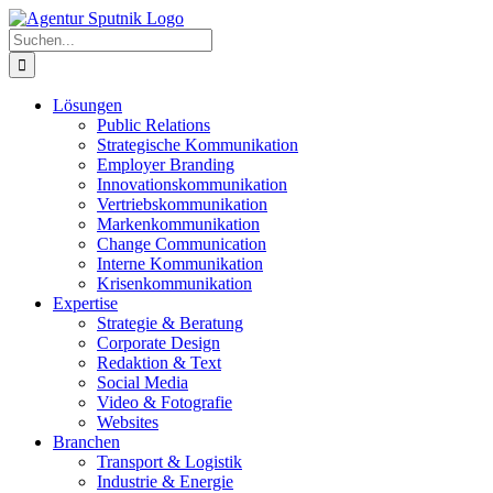
Zum
Inhalt
Suche
springen
nach:
Lösungen
Public Relations
Strategische Kommunikation
Employer Branding
Innovationskommunikation
Vertriebskommunikation
Markenkommunikation
Change Communication
Interne Kommunikation
Krisenkommunikation
Expertise
Strategie & Beratung
Corporate Design
Redaktion & Text
Social Media
Video & Fotografie
Websites
Branchen
Transport & Logistik
Industrie & Energie