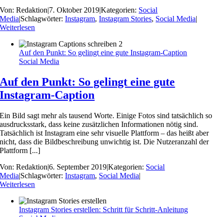
Von:
Redaktion
|
7. Oktober 2019
|
Kategorien:
Social
Media
|
Schlagwörter:
Instagram
,
Instagram Stories
,
Social Media
|
Weiterlesen
Auf den Punkt: So gelingt eine gute Instagram-Caption
Social Media
Auf den Punkt: So gelingt eine gute
Instagram-Caption
Ein Bild sagt mehr als tausend Worte. Einige Fotos sind tatsächlich so
ausdrucksstark, dass keine zusätzlichen Informationen nötig sind.
Tatsächlich ist Instagram eine sehr visuelle Plattform – das heißt aber
nicht, dass die Bildbeschreibung unwichtig ist. Die Nutzeranzahl der
Plattform [...]
Von:
Redaktion
|
6. September 2019
|
Kategorien:
Social
Media
|
Schlagwörter:
Instagram
,
Social Media
|
Weiterlesen
Instagram Stories erstellen: Schritt für Schritt-Anleitung